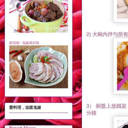
2) 大碗內拌勻
新假期 - 鬼嫁泰好味
3） 焗盤上放鐵
愛料理，追蹤鬼嫁
分鐘
Report Abuse