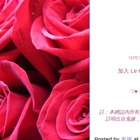
《
好吃
加入 Le C
♡♥ 
註：本網誌內所有
註明出自鬼嫁，
Posted by
鬼嫁
at