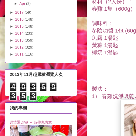
材料（2人份）：
►
Apr
(2)
春雞 1隻（600g）
►
2017
(59)
►
2016
(148)
調味料：
►
2015
(148)
冬陰功醬 1包 (60g
►
2014
(233)
魚露 1湯匙
►
2013
(359)
黃糖 1湯匙
►
2012
(329)
椰奶 1湯匙
►
2011
(116)
2013年11月起累積瀏覽人次
4
0
3
6
9
製法：
3
5
3
1） 春雞洗淨吸
我的專欄
經濟通Diva － 藍帶鬼煮意