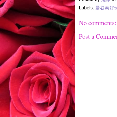
Labels:
曼谷泰好
No comments:
Post a Comme