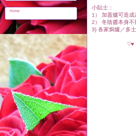
小貼士：
Home
1） 加蓋爐可造
2） 冬陰醬本身
3) 各家焗爐／
♡♥ 