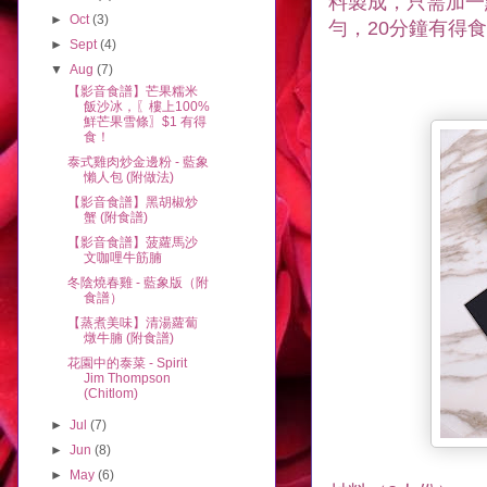
料製成，只需加一
►
Oct
(3)
勻
，20分鐘有得
►
Sept
(4)
▼
Aug
(7)
【影音食譜】芒果糯米
飯沙冰，〖樓上100%
鮮芒果雪條〗$1 有得
食！
泰式雞肉炒金邊粉 - 藍象
懶人包 (附做法)
【影音食譜】黑胡椒炒
蟹 (附食譜)
【影音食譜】菠蘿馬沙
文咖哩牛筋腩
冬陰燒春雞 - 藍象版（附
食譜）
【蒸煮美味】清湯蘿蔔
燉牛腩 (附食譜)
花園中的泰菜 - Spirit
Jim Thompson
(Chitlom)
►
Jul
(7)
►
Jun
(8)
►
May
(6)