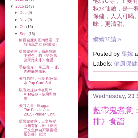
他命C等，主要
▼
2015
(148)
秋水仙鹼，是一
►
Dec
(9)
保建，人人可喝
►
Nov
(9)
味，更清甜。
►
Oct
(16)
▼
Sept
(16)
繼續閱讀 »
鮮百合瘦肉圓肉燉湯 - 尿
酸痛風之友 (附做法)
藍帶鬼煮意：蘋果靚靚
Posted by
鬼嫁
a
不變色，附《諾曼第
蘋果燉肉排》食譜
Labels:
健康保健
手信推介： 拳王膏 － 肌
肉酸痛無煩麻
曼谷戲院，可愛 Kitty 氣
水 Pop Corn Set
以香港提款卡在海外
ATM提款 - 使用和教
Wednesday, 23 
學
曼谷之最 - Gaggan -
藍帶鬼煮意
The Best in Asia
2015 (Phloen Chit)
排》食譜
藍帶鬼煮意：三文魚變
白無有怕，附《香煎
三文魚伴自家製蜜糖
蛋黃醬》食譜