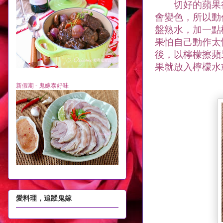
切好的蘋果很
會變色，所以動
盤熟水，加一點
果怕自己動作太
後，以檸檬擦蘋
果就放入檸檬水
新假期 - 鬼嫁泰好味
愛料理，追蹤鬼嫁