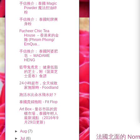
手信推介：泰國 Magic
Powder 魔法控油碎
粉
手信推介： 泰國蛇牌爽
身粉
Fucheer Chic Tea
House －香港來的金
雞 (Phrom Phong/
EmQua...
手信推介： 泰國阿婆肥
皂 － MADAME
HENG
藍帶鬼煮意： 健康低脂
的芝士，附《菠菜芝
士蛋卷》食譜
24小時超市，全天候敗
家無限時 - Foodland
跑活水比汆水飛水好？
泰國貴婦拖鞋 - Fit Flop
Art Box - 曼谷市區的貨
櫃市場，泰國年輕人
最新浦點 （2016年9
月29日更新）
►
Aug
(7)
法國北面的 Nor
►
Jul
(6)