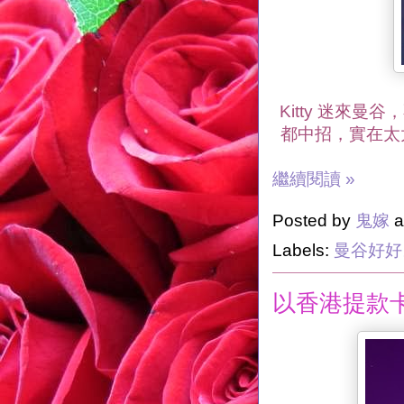
Kitty 迷來曼谷，
都中招，實在太
繼續閱讀 »
Posted by
鬼嫁
a
Labels:
曼谷好好
以香港提款卡